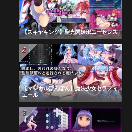
【スキヤキング】聖光閃姫ポニーセレス
【マジカルぽんぽん】魔法少女セラフィ
エール